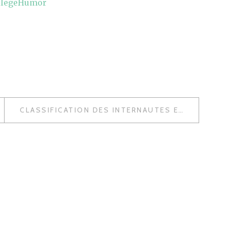
llegeHumor
CLASSIFICATION DES INTERNAUTES ET COURBE D’ADOPTION D’INTERNET