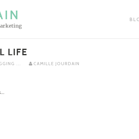
AIN
BL
Marketing
L LIFE
GGING
...
CAMILLE JOURDAIN
s…