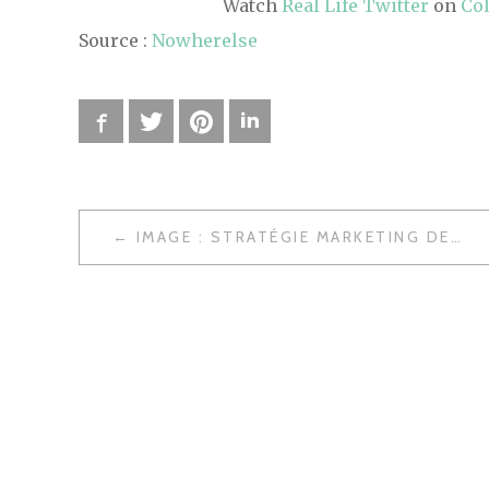
Watch
Real Life Twitter
on
Co
Source :
Nowherelse
Facebook
Twitter
Pinterest
LinkedIn
IMAGE : STRATÉGIE MARKETING DES WIDGETS
N
A
V
I
G
A