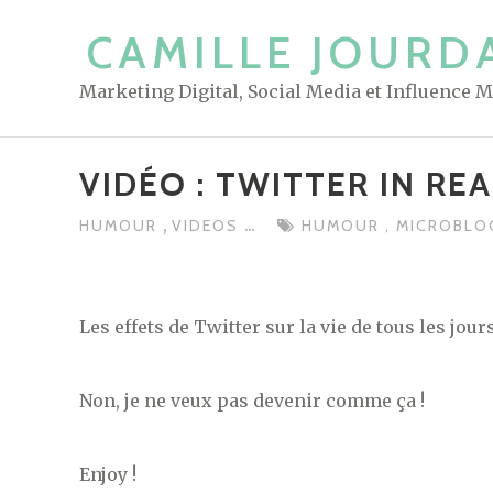
S
CAMILLE JOURD
k
i
Marketing Digital, Social Media et Influence 
p
t
o
VIDÉO : TWITTER IN REA
c
o
,
...
HUMOUR
VIDEOS
HUMOUR
,
MICROBLO
n
t
e
Les effets de Twitter sur la vie de tous les jour
n
t
Non, je ne veux pas devenir comme ça !
Enjoy !