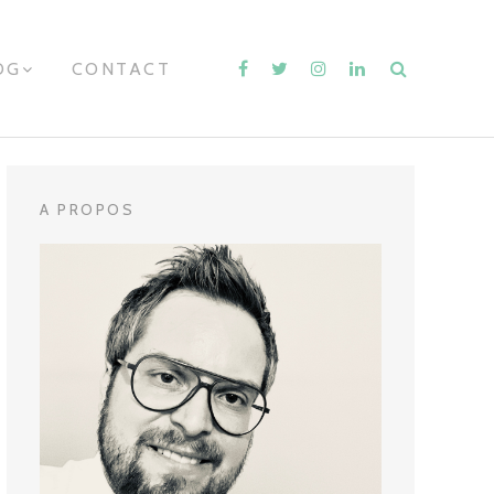
OG
E
CONTACT
X
P
A
N
D
C
H
A PROPOS
I
L
D
M
E
N
U