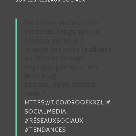
SUR LES RÉSEAUX SOCIAUX
I
O
Un retour en force des
N
contenus longs sur les
D
réseaux sociaux ?
Je mise sur cette tendance
E
en 2026 et je vous
L
explique pourquoi sur
’
mon blog.
A
Et vous, qu'en pensez-
R
vous ?
HTTPS://T.CO/09OQFKXZLI
#
T
SOCIALMEDIA
I
#RÉSEAUXSOCIAUX
C
#TENDANCES