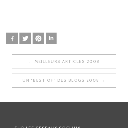
Facebook
Twitter
Pinterest
LinkedIn
MEILLEURS ARTICLES 2008
N
A
UN “BEST OF” DES BLOGS 2008
V
I
G
A
T