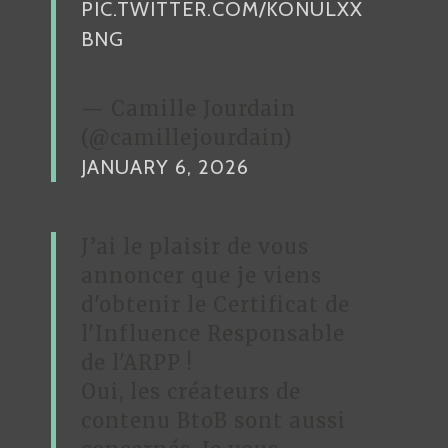
L
PIC.TWITTER.COM/KONULXX
E
BNG
— Camille Jourdain
(@camillejourdain)
JANUARY 6, 2026
J’ai le plaisir de vous
annoncer que je viens
d'obtenir le Certificat de
l'Influence Responsable
de l'ARPP !
Oui, les créateurs de
contenu BtoB sont aussi