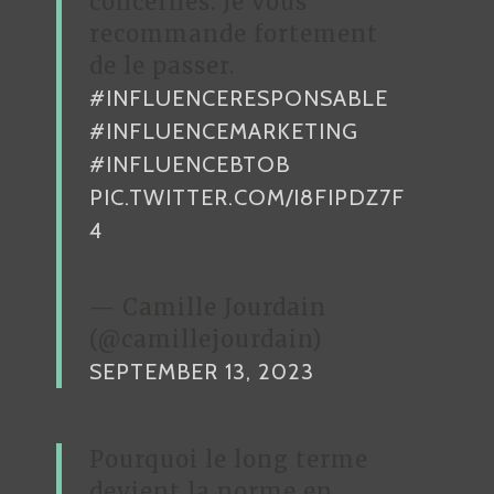
concernés. Je vous
recommande fortement
de le passer.
#INFLUENCERESPONSABLE
#INFLUENCEMARKETING
#INFLUENCEBTOB
PIC.TWITTER.COM/I8FIPDZ7F
4
— Camille Jourdain
(@camillejourdain)
SEPTEMBER 13, 2023
Pourquoi le long terme
devient la norme en