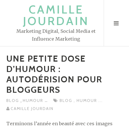
S
CAMILLE
k
JOURDAIN
i
p
Marketing Digital, Social Media et
t
Influence Marketing
o
c
UNE PETITE DOSE
o
n
D’HUMOUR :
t
AUTODÉRISION POUR
e
BLOGGEURS
n
t
,
...
BLOG
HUMOUR
BLOG
,
HUMOUR
...
CAMILLE JOURDAIN
Terminons l’année en beauté avec ces images