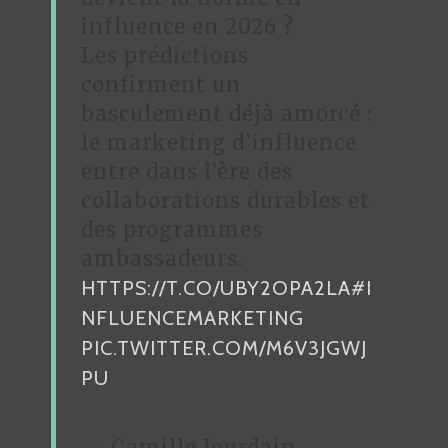
influence en 2026 ?
Les prédictions
confirment un
basculement déjà amorcé :
le marketing d’influence
entre dans l’ère des
collaborations durables et
des programmes
ambassadeurs.
HTTPS://T.CO/UBY2OPA2LA
#I
NFLUENCEMARKETING
PIC.TWITTER.COM/M6V3JGWJ
PU
— Camille Jourdain