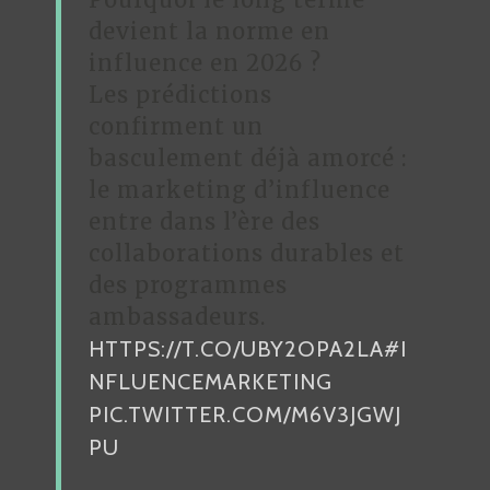
devient la norme en
influence en 2026 ?
Les prédictions
confirment un
basculement déjà amorcé :
le marketing d’influence
entre dans l’ère des
collaborations durables et
des programmes
ambassadeurs.
HTTPS://T.CO/UBY2OPA2LA
#I
NFLUENCEMARKETING
PIC.TWITTER.COM/M6V3JGWJ
PU