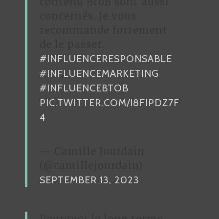
contenu BtoB sont aussi
concernés. Je vous
recommande fortement
de le passer.
#INFLUENCERESPONSABLE
#INFLUENCEMARKETING
#INFLUENCEBTOB
PIC.TWITTER.COM/I8FIPDZ7F
4
— Camille Jourdain
(@camillejourdain)
SEPTEMBER 13, 2023
Pourquoi le long terme