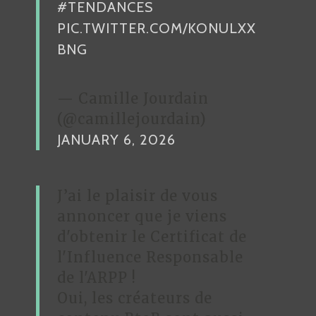
#TENDANCES
L
PIC.TWITTER.COM/KONULXX
E
BNG
— Camille Jourdain
(@camillejourdain)
JANUARY 6, 2026
J’ai le plaisir de vous
annoncer que je viens
d'obtenir le Certificat de
l'Influence Responsable
de l'ARPP !
Oui, les créateurs de