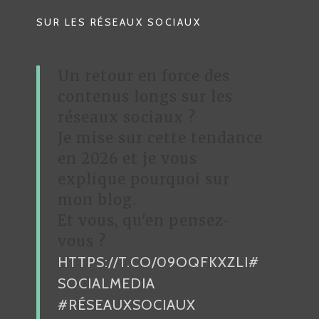
T
SUR LES RÉSEAUX SOCIAUX
I
O
Un retour en force des
N
contenus longs sur les
D
réseaux sociaux ?
Je mise sur cette tendance
E
en 2026 et je vous
L
explique pourquoi sur
’
mon blog.
A
Et vous, qu'en pensez-
R
vous ?
HTTPS://T.CO/09OQFKXZLI
#
T
SOCIALMEDIA
I
#RÉSEAUXSOCIAUX
C