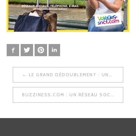
Facebook
Twitter
Pinterest
LinkedIn
LE GRAND DÉDOUBLEMENT : UNE CAMPAGNE MARKETING ORIGINALE D’EUROPCAR
N
A
BUZZINESS.COM : UN RÉSEAU SOCIAL BTOB POUR ÉVALUER LES ENTREPRISES
V
I
G
A