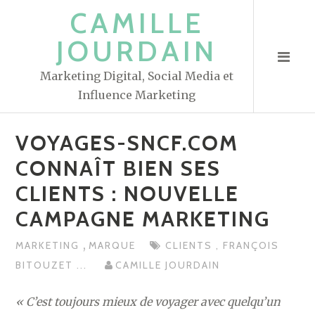
S
CAMILLE
k
JOURDAIN
i
p
Marketing Digital, Social Media et
t
Influence Marketing
o
c
VOYAGES-SNCF.COM
o
n
CONNAÎT BIEN SES
t
CLIENTS : NOUVELLE
e
CAMPAGNE MARKETING
n
t
,
MARKETING
MARQUE
CLIENTS
,
FRANÇOIS
BITOUZET
...
CAMILLE JOURDAIN
« C’est toujours mieux de voyager avec quelqu’un