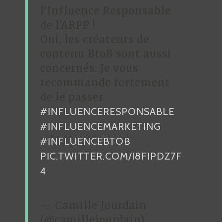
l'Influence Responsable
de l'ARPP !
Oui, les créateurs de
contenu BtoB sont aussi
concernés. Je vous
recommande fortement
de le passer.
#INFLUENCERESPONSABLE
#INFLUENCEMARKETING
#INFLUENCEBTOB
PIC.TWITTER.COM/I8FIPDZ7F
4
— Camille Jourdain
(@camillejourdain)