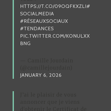
HTTPS://T.CO/09OQFKXZLI
#
T
SOCIALMEDIA
I
#RÉSEAUXSOCIAUX
C
#TENDANCES
L
PIC.TWITTER.COM/KONULXX
E
BNG
— Camille Jourdain
(@camillejourdain)
JANUARY 6, 2026
J’ai le plaisir de vous
annoncer que je viens
d'obtenir le Certificat de