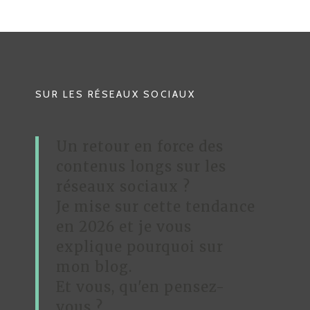
I
G
A
T
SUR LES RÉSEAUX SOCIAUX
I
O
Un retour en force des
N
contenus longs sur les
D
réseaux sociaux ?
Je mise sur cette tendance
E
en 2026 et je vous
L
explique pourquoi sur
’
mon blog.
A
Et vous, qu'en pensez-
R
vous ?