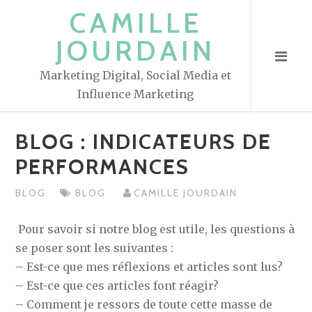
S
CAMILLE
k
JOURDAIN
i
p
Marketing Digital, Social Media et
t
Influence Marketing
o
c
BLOG : INDICATEURS DE
o
n
PERFORMANCES
t
BLOG
BLOG
CAMILLE JOURDAIN
e
n
Pour savoir si notre blog est utile, les questions à
t
se poser sont les suivantes :
– Est-ce que mes réflexions et articles sont lus?
– Est-ce que ces articles font réagir?
– Comment je ressors de toute cette masse de