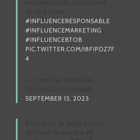
recommande fortement
de le passer.
#INFLUENCERESPONSABLE
#INFLUENCEMARKETING
#INFLUENCEBTOB
PIC.TWITTER.COM/I8FIPDZ7F
4
— Camille Jourdain
(@camillejourdain)
SEPTEMBER 13, 2023
Pourquoi le long terme
devient la norme en