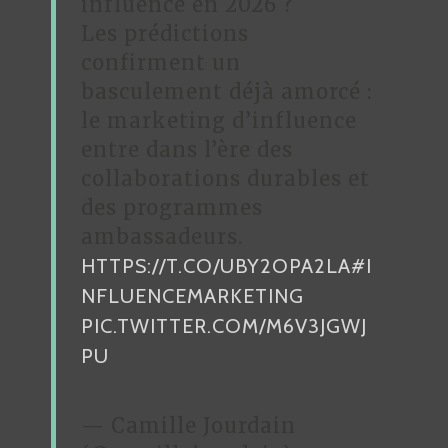
influence en 2026 ?
Les prédictions
confirment un
basculement déjà amorcé :
le marketing d’influence
entre dans l’ère des
collaborations durables et
des programmes
ambassadeurs.
HTTPS://T.CO/UBY2OPA2LA
#I
NFLUENCEMARKETING
PIC.TWITTER.COM/M6V3JGWJ
PU
— Camille Jourdain