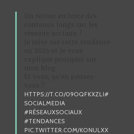
I
O
Un retour en force des
N
contenus longs sur les
D
réseaux sociaux ?
Je mise sur cette tendance
E
en 2026 et je vous
L
explique pourquoi sur
’
mon blog.
A
Et vous, qu'en pensez-
R
vous ?
HTTPS://T.CO/09OQFKXZLI
#
T
SOCIALMEDIA
I
#RÉSEAUXSOCIAUX
C
#TENDANCES
L
PIC.TWITTER.COM/KONULXX