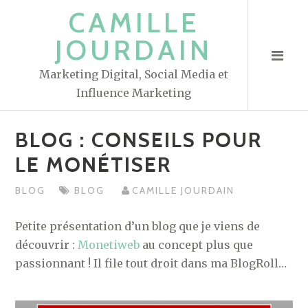
S
CAMILLE
k
JOURDAIN
i
p
Marketing Digital, Social Media et
t
Influence Marketing
o
c
BLOG : CONSEILS POUR
o
n
LE MONÉTISER
t
BLOG
BLOG
CAMILLE JOURDAIN
e
n
Petite présentation d’un blog que je viens de
t
découvrir :
Monetiweb
au concept plus que
passionnant ! Il file tout droit dans ma BlogRoll…