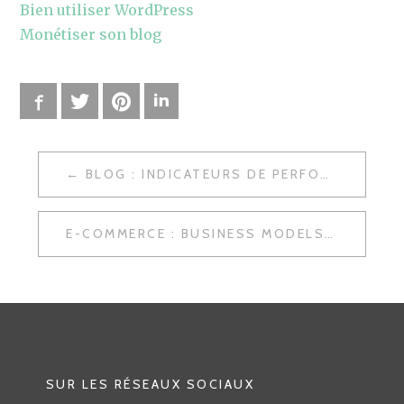
Bien utiliser WordPress
Monétiser son blog
Facebook
Twitter
Pinterest
LinkedIn
BLOG : INDICATEURS DE PERFORMANCES
N
A
E-COMMERCE : BUSINESS MODELS
V
I
G
A
T
SUR LES RÉSEAUX SOCIAUX