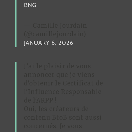
E
BNG
— Camille Jourdain
(@camillejourdain)
JANUARY 6, 2026
J’ai le plaisir de vous
annoncer que je viens
d'obtenir le Certificat de
l'Influence Responsable
de l'ARPP !
Oui, les créateurs de
contenu BtoB sont aussi
concernés. Je vous