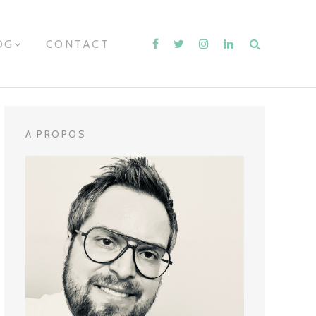
OG
E
CONTACT
X
P
A
N
D
C
H
A PROPOS
I
L
D
M
E
N
U