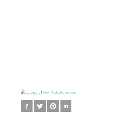
|
View
|
Upload your own
Facebook
Twitter
Pinterest
LinkedIn