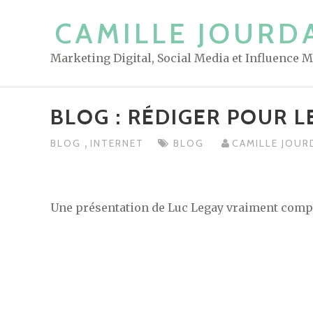
S
CAMILLE JOURD
k
i
Marketing Digital, Social Media et Influence 
p
t
o
BLOG : RÉDIGER POUR L
c
o
,
BLOG
INTERNET
BLOG
CAMILLE JOUR
n
t
e
Une présentation de Luc Legay vraiment complè
n
t