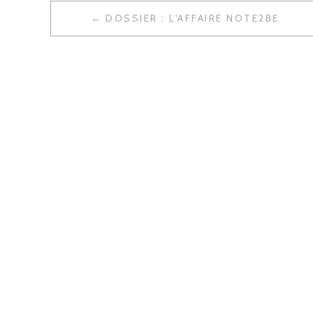
DOSSIER : L'AFFAIRE NOTE2BE
N
A
V
I
G
A
T
I
O
N
D