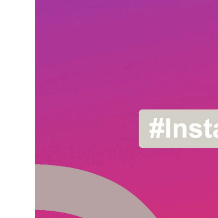
R
I
A
T
E
T
S
O
C
I
A
L
M
E
D
I