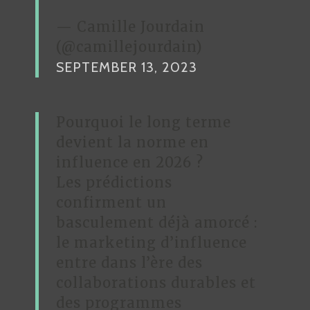
— Camille Jourdain
(@camillejourdain)
SEPTEMBER 13, 2023
Pourquoi le long terme
devient la norme en
influence en 2026 ?
Les prédictions
confirment un
basculement déjà amorcé :
le marketing d’influence
entre dans l’ère des
collaborations durables et
des programmes