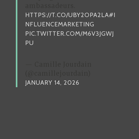
ambassadeurs.
HTTPS://T.CO/UBY2OPA2LA
#I
NFLUENCEMARKETING
PIC.TWITTER.COM/M6V3JGWJ
PU
— Camille Jourdain
(@camillejourdain)
JANUARY 14, 2026