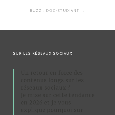
A
BUZZ : DOC-ETUDIANT
V
I
G
A
T
SUR LES RÉSEAUX SOCIAUX
I
O
Un retour en force des
N
contenus longs sur les
D
réseaux sociaux ?
Je mise sur cette tendance
E
en 2026 et je vous
L
explique pourquoi sur
’