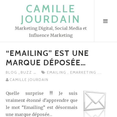
S
CAMILLE
k
JOURDAIN
i
p
Marketing Digital, Social Media et
t
Influence Marketing
o
c
“EMAILING” EST UNE
o
n
MARQUE DÉPOSÉE…
t
,
...
BLOG
BUZZ
EMAILING
,
EMARKETING
...
e
CAMILLE JOURDAIN
n
t
Quelle surprise !!! Je suis
vraiment étonné d’apprendre que
le mot “Emailing” est désormais
une marque déposée…