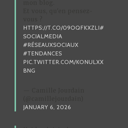
mon blog.
A
Et vous, qu'en pensez-
R
vous ?
HTTPS://T.CO/09OQFKXZLI
#
T
SOCIALMEDIA
I
#RÉSEAUXSOCIAUX
C
#TENDANCES
L
PIC.TWITTER.COM/KONULXX
E
BNG
— Camille Jourdain
(@camillejourdain)
JANUARY 6, 2026