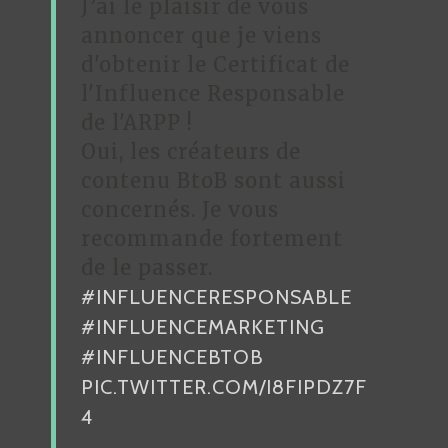
J’ai le plaisir de vous
annoncer que je viens
d'obtenir le Certificat de
l'Influence Responsable
de l'ARPP !
Oui, les créateurs de
contenu BtoB sont aussi
concernés. Je vous
recommande fortement
de le passer.
#INFLUENCERESPONSABLE
#INFLUENCEMARKETING
#INFLUENCEBTOB
PIC.TWITTER.COM/I8FIPDZ7F
4