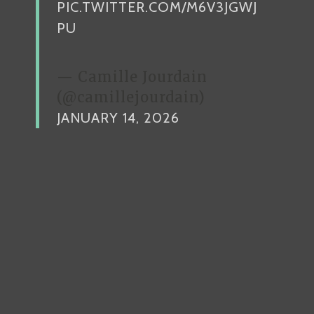
PIC.TWITTER.COM/M6V3JGWJ
PU
— Camille Jourdain
(@camillejourdain)
JANUARY 14, 2026