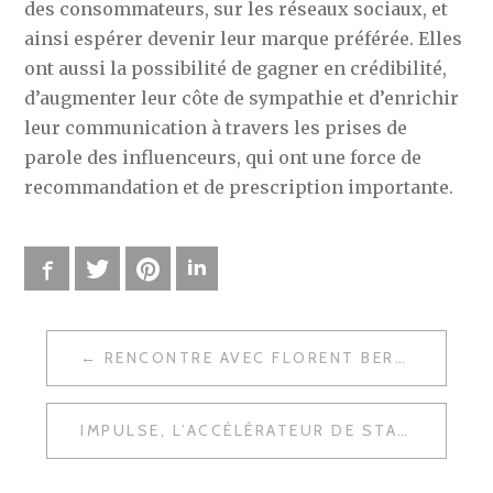
des consommateurs, sur les réseaux sociaux, et
ainsi espérer devenir leur marque préférée. Elles
ont aussi la possibilité de gagner en crédibilité,
d’augmenter leur côte de sympathie et d’enrichir
leur communication à travers les prises de
parole des influenceurs, qui ont une force de
recommandation et de prescription importante.
Facebook
Twitter
Pinterest
LinkedIn
RENCONTRE AVEC FLORENT BERTIAUX : NETWORKING, NOWCOWORKING, MADE IN LILLE
N
A
IMPULSE, L’ACCÉLÉRATEUR DE START-UP DE VENTE-PRIVEE BASÉ À STATION F
V
I