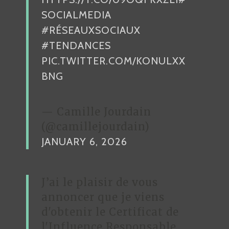
T
SOCIALMEDIA
I
#RÉSEAUXSOCIAUX
C
#TENDANCES
L
PIC.TWITTER.COM/KONULXX
E
BNG
— Camille Jourdain
(@camillejourdain)
JANUARY 6, 2026
J’ai le plaisir de vous
annoncer que je viens
d'obtenir le Certificat de
l'Influence Responsable