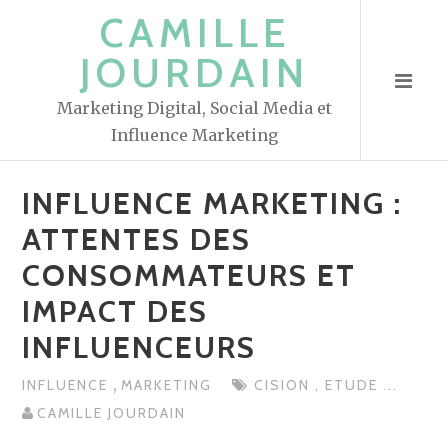
S
CAMILLE
k
JOURDAIN
i
p
Marketing Digital, Social Media et
t
Influence Marketing
o
c
INFLUENCE MARKETING :
o
n
ATTENTES DES
t
CONSOMMATEURS ET
e
IMPACT DES
n
t
INFLUENCEURS
,
INFLUENCE
MARKETING
CISION
,
ETUDE
...
CAMILLE JOURDAIN