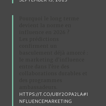
Pourquoi le long terme
devient la norme en
influence en 2026 ?
Les prédictions
confirment un
basculement déjà amorcé :
le marketing d’influence
entre dans l’ère des
collaborations durables et
des programmes
ambassadeurs.
HTTPS://T.CO/UBY2OPA2LA
#I
NFLUENCEMARKETING