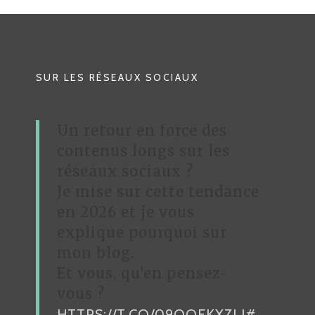
G
A
T
SUR LES RÉSEAUX SOCIAUX
I
O
Un retour en force des
N
contenus longs sur les
D
réseaux sociaux ?
Je mise sur cette tendance
E
en 2026 et je vous
L
explique pourquoi sur
’
mon blog.
A
Et vous, qu'en pensez-
R
vous ?
HTTPS://T.CO/09OQFKXZLI
#