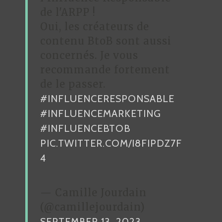
de l'ARPP !
Oui, les créateurs de
contenu BtoB sont aussi
concernés. Je vous
recommande fortement
de le passer.
#INFLUENCERESPONSABLE
#INFLUENCEMARKETING
#INFLUENCEBTOB
PIC.TWITTER.COM/I8FIPDZ7F
4
— Camille Jourdain
(@camillejourdain)
SEPTEMBER 13, 2023