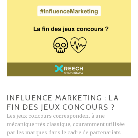
S
L
I
’
N
I
F
N
L
F
U
L
E
U
N
E
C
N
E
C
U
E
R
INFLUENCE MARKETING : LA
E
S
FIN DES JEUX CONCOURS ?
N
Les jeux concours correspondent à une
2
mécanique très classique, couramment utilisée
0
par les marques dans le cadre de partenariats
2