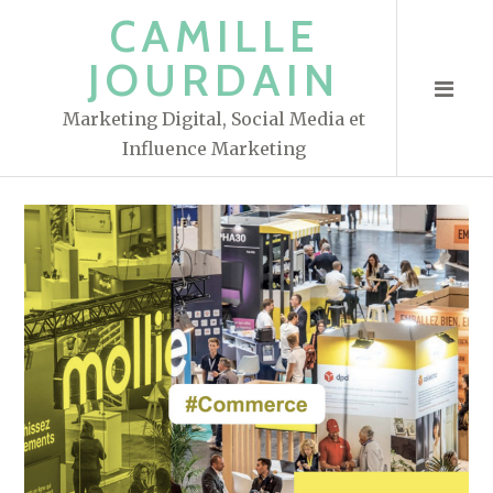
S
CAMILLE
k
JOURDAIN
i
p
Marketing Digital, Social Media et
t
Influence Marketing
o
c
o
n
t
e
n
t