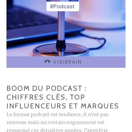
K
L
E
W
T
E
I
E
N
K
G
2
:
0
R
2
E
3
T
O
BOOM DU PODCAST :
U
CHIFFRES CLÉS, TOP
R
INFLUENCEURS ET MARQUES
S
U
Le format podcast est tendance, il n’est pas
R
nouveau mais un certain engouement est
L
remarqué ces dernières années. J’apprécie