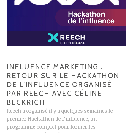
L
I
E
R
S
À
N
E
INFLUENCE MARKETING :
P
RETOUR SUR LE HACKATHON
A
DE L’INFLUENCE ORGANISÉ
S
PAR REECH AVEC CÉLINE
M
A
BECKRICH
N
Reech a organisé il y a quelques semaines le
Q
premier Hackathon de l’influence, un
U
programme complet pour former les
E