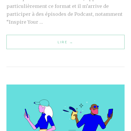
E
particulièrement ce format et il m’arrive de
H
participer à des épisodes de Podcast, notamment
A
“Inspire Your …
C
K
LIRE
B
→
A
O
T
O
H
M
O
D
N
U
D
P
E
O
L
D
’
C
I
A
N
S
F