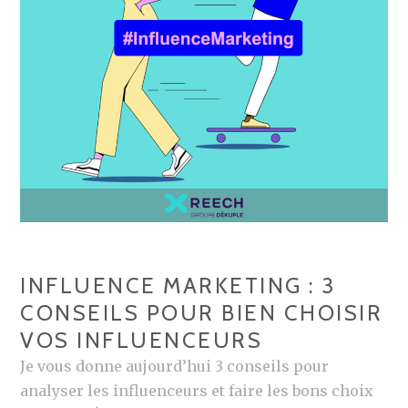
T
L
:
U
C
E
H
N
I
C
F
E
F
O
R
R
E
G
S
A
C
N
INFLUENCE MARKETING : 3
L
I
CONSEILS POUR BIEN CHOISIR
É
S
VOS INFLUENCEURS
S
É
,
Je vous donne aujourd’hui 3 conseils pour
P
T
analyser les influenceurs et faire les bons choix
A