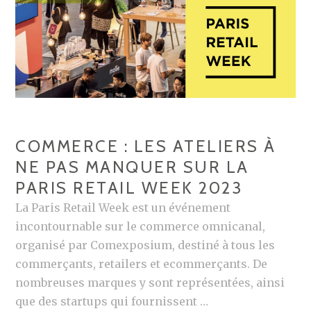
COMMERCE : LES ATELIERS À
NE PAS MANQUER SUR LA
PARIS RETAIL WEEK 2023
La Paris Retail Week est un événement
incontournable sur le commerce omnicanal,
organisé par Comexposium, destiné à tous les
commerçants, retailers et ecommerçants. De
nombreuses marques y sont représentées, ainsi
que des startups qui fournissent …