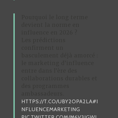
Pourquoi le long terme
devient la norme en
influence en 2026 ?
Les prédictions
confirment un
basculement déjà amorcé :
le marketing d’influence
entre dans l’ère des
collaborations durables et
des programmes
ambassadeurs.
HTTPS://T.CO/UBY2OPA2LA
#I
NFLUENCEMARKETING
PIC.TWITTER.COM/M6V3JGWJ