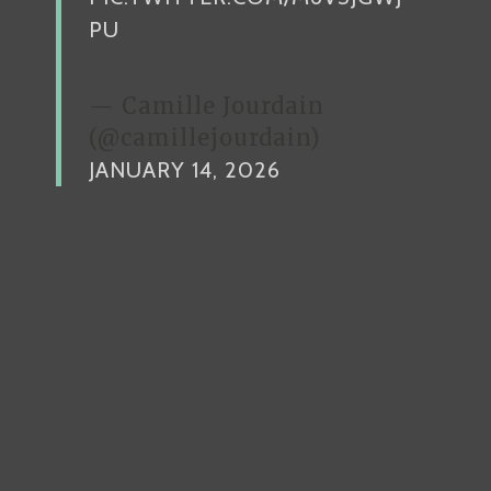
PU
— Camille Jourdain
(@camillejourdain)
JANUARY 14, 2026