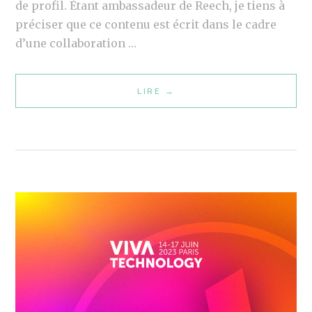
O
de profil. Étant ambassadeur de Reech, je tiens à
R
P
préciser que ce contenu est écrit dans le cadre
R
I
d’une collaboration …
E
N
E
F
C
LIRE
I
→
L
H
N
U
A
F
E
V
L
N
E
U
C
C
E
E
C
N
U
É
C
R
L
E
S
I
M
E
N
A
T
E
R
M
B