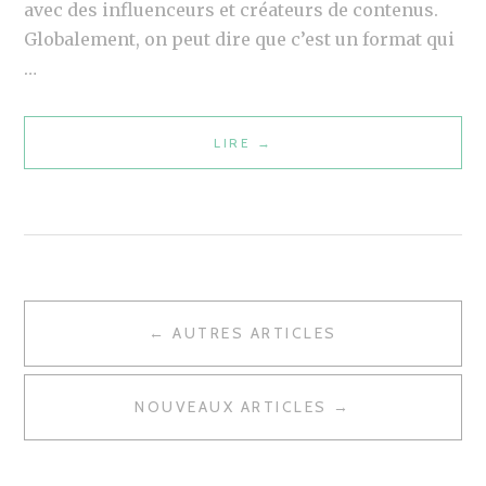
avec des influenceurs et créateurs de contenus.
3
Globalement, on peut dire que c’est un format qui
:
…
R
É
S
LIRE
I
→
U
N
M
F
É
L
D
U
E
E
L
N
A
← AUTRES ARTICLES
N
C
C
A
E
O
NOUVEAUX ARTICLES →
M
V
N
A
F
I
R
É