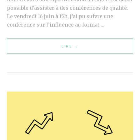
O
possible d’assister à des conférences de qualité.
U
Le vendredi 16 juin à 15h, j’ai pu suivre une
R
conférence sur l’influence au format …
B
I
LIRE
L
→
E
E
N
B
C
U
H
S
O
I
I
N
S
E
I
S
R
S
V
D
O
E