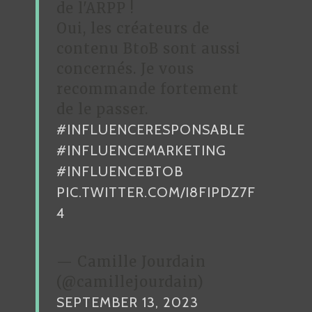
de l'ARPP !
Oui, les créateurs de
contenu BtoB sont aussi
concernés. Je vous
recommande fortement
de le passer.
#INFLUENCERESPONSABLE
#INFLUENCEMARKETING
#INFLUENCEBTOB
PIC.TWITTER.COM/I8FIPDZ7F
4
— Camille Jourdain
(@camillejourdain)
SEPTEMBER 13, 2023