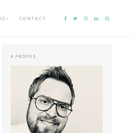
OG
E
CONTACT
X
P
A
N
D
C
H
A PROPOS
I
L
D
M
E
N
U