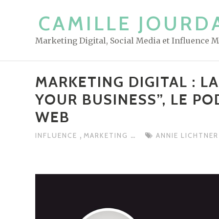
S
CAMILLE JOURD
k
i
Marketing Digital, Social Media et Influence 
p
t
o
MARKETING DIGITAL : L
c
YOUR BUSINESS”, LE PO
o
n
WEB
t
,
...
INFLUENCE
MARKETING
ANNIE LICHTNE
e
n
t