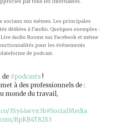
appréciés par tous les internautes.
eaux sociaux eux mêmes. Les principales
és dédiées à l’audio. Quelques exemples :
es Live Audio Rooms sur Facebook et même
fonctionnalités pour les événements
 plateforme de podcast.
u de
#podcasts
!
et à des professionnels de :
au monde du travail,
/t.co/3Sy44wvx3b
#SocialMedia
r.com/RpKB4T82S3