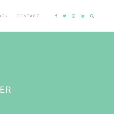
OG
E
CONTACT
X
P
A
N
D
C
H
I
L
D
M
E
N
U
NER