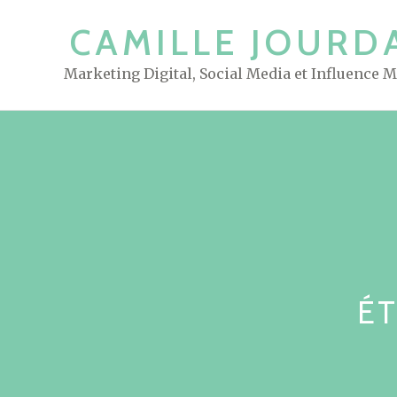
S
CAMILLE JOURD
k
i
Marketing Digital, Social Media et Influence 
p
t
o
c
o
n
t
e
n
t
ÉT