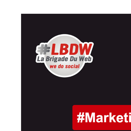
U
E
N
C
E
M
A
R
K
E
T
I
N
G
:
C
O