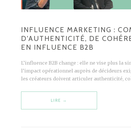
INFLUENCE MARKETING : C
D’AUTHENTICITÉ, DE COHÉ
EN INFLUENCE B2B
L’influence B2B change : elle ne vise plus la si
l’impact opérationnel auprès de décideurs exi
les créateurs doivent articuler authenticité, c
LIRE
I
→
N
F
L