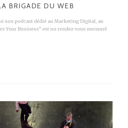
 LA BRIGADE DU WEB
ui son podcast dédié au Marketing Digital, au
pire Your Business” est un rendez-vous mensuel