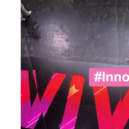
E
I
C
G
O
I
H
T
É
A
R
L
E
:
N
L
C
A
E
N
E
C
T
E
D
M
E
E
T
N
R
T
A