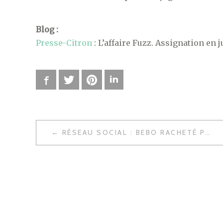
Blog :
Presse-Citron
: L’affaire Fuzz. Assignation en j
Facebook
Twitter
Pinterest
LinkedIn
RÉSEAU SOCIAL : BEBO RACHETÉ PAR AOL
N
A
V
I
G