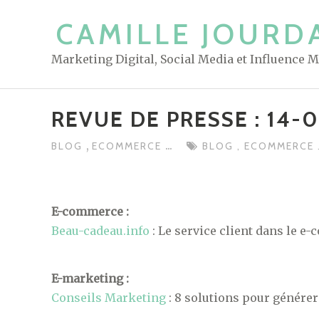
S
CAMILLE JOURD
k
i
Marketing Digital, Social Media et Influence 
p
t
o
REVUE DE PRESSE : 14-
c
o
,
...
BLOG
ECOMMERCE
BLOG
,
ECOMMERCE
n
t
e
E-commerce :
n
Beau-cadeau.info
: Le service client dans le e
t
E-marketing :
Conseils Marketing
: 8 solutions pour générer 