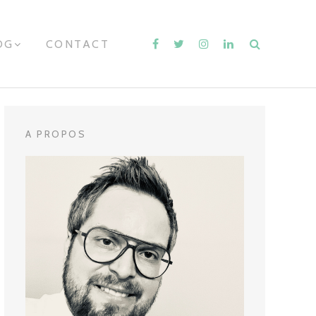
OG
E
CONTACT
X
P
A
N
D
C
H
A PROPOS
I
L
D
M
E
N
U