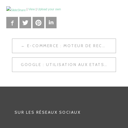
|
View
|
Upload your own
Facebook
Twitter
Pinterest
LinkedIn
E-COMMERCE : MOTEUR DE RECHERCHE INTERNE
N
A
GOOGLE : UTILISATION AUX ETATS-UNIS
V
I
G
A
T
SUR LES RÉSEAUX SOCIAUX
I