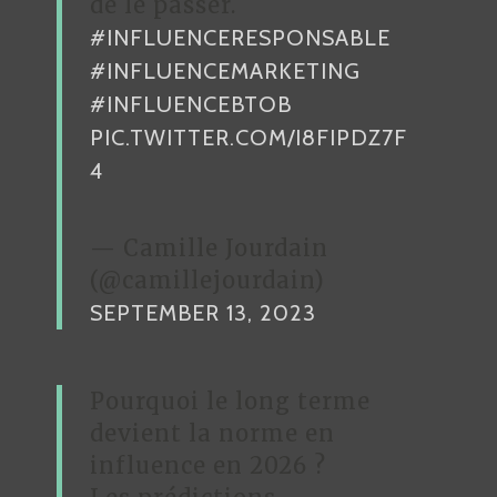
de le passer.
#INFLUENCERESPONSABLE
#INFLUENCEMARKETING
#INFLUENCEBTOB
PIC.TWITTER.COM/I8FIPDZ7F
4
— Camille Jourdain
(@camillejourdain)
SEPTEMBER 13, 2023
Pourquoi le long terme
devient la norme en
influence en 2026 ?