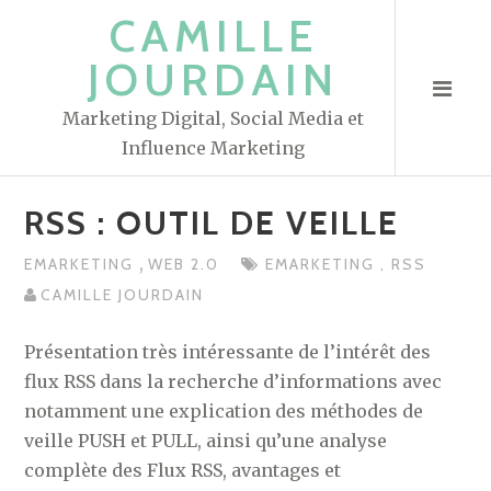
S
CAMILLE
k
JOURDAIN
i
p
Marketing Digital, Social Media et
t
Influence Marketing
o
c
RSS : OUTIL DE VEILLE
o
n
,
EMARKETING
WEB 2.0
EMARKETING
,
RSS
t
CAMILLE JOURDAIN
e
n
Présentation très intéressante de l’intérêt des
t
flux RSS dans la recherche d’informations avec
notamment une explication des méthodes de
veille PUSH et PULL, ainsi qu’une analyse
complète des Flux RSS, avantages et