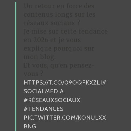
O
Un retour en force des
N
contenus longs sur les
D
réseaux sociaux ?
Je mise sur cette tendance
E
en 2026 et je vous
L
explique pourquoi sur
’
mon blog.
A
Et vous, qu'en pensez-
R
vous ?
HTTPS://T.CO/09OQFKXZLI
#
T
SOCIALMEDIA
I
#RÉSEAUXSOCIAUX
C
#TENDANCES
L
PIC.TWITTER.COM/KONULXX
E
BNG