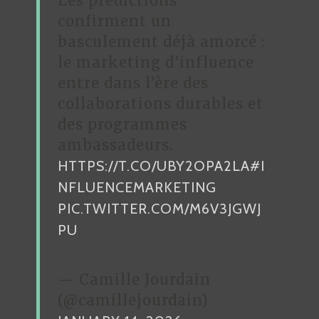
Les prédictions
confirment un
basculement déjà amorcé :
le marketing d’influence
entre dans l’ère des
collaborations durables et
des programmes
ambassadeurs.
HTTPS://T.CO/UBY2OPA2LA
#I
NFLUENCEMARKETING
PIC.TWITTER.COM/M6V3JGWJ
PU
— Camille Jourdain
(@camillejourdain)