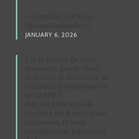
— Camille Jourdain
(@camillejourdain)
JANUARY 6, 2026
J’ai le plaisir de vous
annoncer que je viens
d'obtenir le Certificat de
l'Influence Responsable
de l'ARPP !
Oui, les créateurs de
contenu BtoB sont aussi
concernés. Je vous
recommande fortement