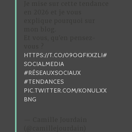
Je mise sur cette tendance
E
en 2026 et je vous
L
explique pourquoi sur
’
mon blog.
A
Et vous, qu'en pensez-
R
vous ?
HTTPS://T.CO/09OQFKXZLI
#
T
SOCIALMEDIA
I
#RÉSEAUXSOCIAUX
C
#TENDANCES
L
PIC.TWITTER.COM/KONULXX
E
BNG
— Camille Jourdain
(@camillejourdain)