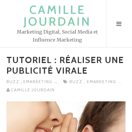
S
CAMILLE
k
JOURDAIN
i
p
Marketing Digital, Social Media et
t
Influence Marketing
o
c
TUTORIEL : RÉALISER UNE
o
n
PUBLICITÉ VIRALE
t
,
...
BUZZ
EMARKETING
BUZZ
,
EMARKETING
...
e
CAMILLE JOURDAIN
n
t