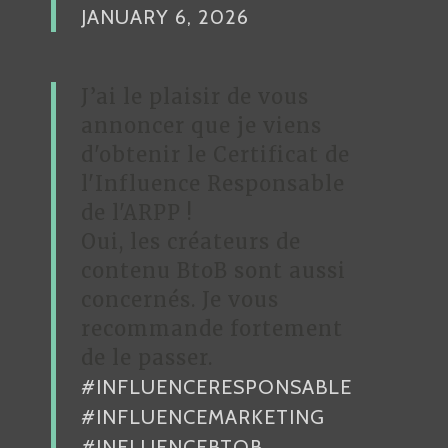
JANUARY 6, 2026
J’ai le plaisir de vous
annoncer que je viens
d'obtenir le Certificat de
l'Influence Responsable
de l'ARPP !
Oui, les créateurs de
contenu BtoB sont aussi
concernés. Je vous
recommande fortement
de le passer.
#INFLUENCERESPONSABLE
#INFLUENCEMARKETING
#INFLUENCEBTOB