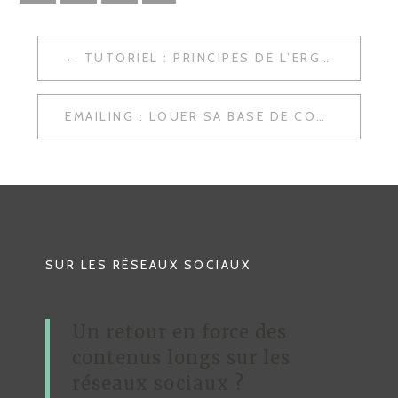
TUTORIEL : PRINCIPES DE L’ERGONOMIE WEB
N
A
EMAILING : LOUER SA BASE DE CONTACT CLIENTS
V
I
G
A
T
SUR LES RÉSEAUX SOCIAUX
I
O
Un retour en force des
N
contenus longs sur les
D
réseaux sociaux ?