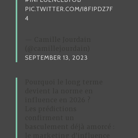
PIC.TWITTER.COM/I8FIPDZ7F
4
— Camille Jourdain
(@camillejourdain)
SEPTEMBER 13, 2023
Pourquoi le long terme
devient la norme en
influence en 2026 ?
Les prédictions
confirment un
basculement déjà amorcé :
le marketing d’influence