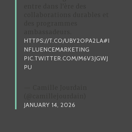
entre dans l’ère des
collaborations durables et
des programmes
ambassadeurs.
HTTPS://T.CO/UBY2OPA2LA
#I
NFLUENCEMARKETING
PIC.TWITTER.COM/M6V3JGWJ
PU
— Camille Jourdain
(@camillejourdain)
JANUARY 14, 2026