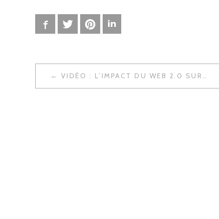
Facebook
Twitter
Pinterest
LinkedIn
VIDÉO : L’IMPACT DU WEB 2.0 SUR NOTRE VIE
N
A
V
I
G
A
T