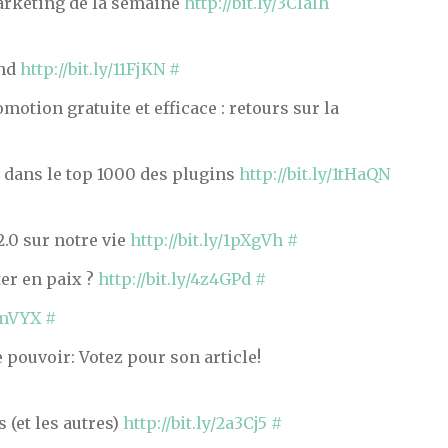
Marketing de la semaine
http://bit.ly/3Clalh
and
http://bit.ly/11FjKN
#
motion gratuite et efficace : retours sur la
 dans le top 1000 des plugins
http://bit.ly/1tHaQN
2.0 sur notre vie
http://bit.ly/1pXgVh
#
er en paix ?
http://bit.ly/4z4GPd
#
2YmVYX
#
e pouvoir: Votez pour son article!
 (et les autres)
http://bit.ly/2a3Cj5
#