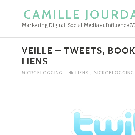
S
CAMILLE JOURD
k
i
Marketing Digital, Social Media et Influence 
p
t
o
VEILLE – TWEETS, BOO
c
LIENS
o
n
MICROBLOGGING
LIENS
,
MICROBLOGGIN
t
e
n
t