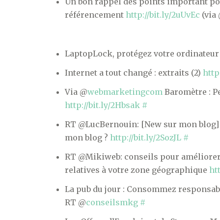
Un bon rappel des points important pou
référencement
http://bit.ly/2uUvEc
(via
LaptopLock, protégez votre ordinateur 
Internet a tout changé : extraits (2)
http
Via @
webmarketingcom
Baromètre : P
http://bit.ly/2Hbsak
#
RT @LucBernouin: [New sur mon blog] Q
mon blog ?
http://bit.ly/2SozJL
#
RT @Mikiweb: conseils pour améliorer
relatives à votre zone géographique
ht
La pub du jour : Consommez responsa
RT @
conseilsmkg
#