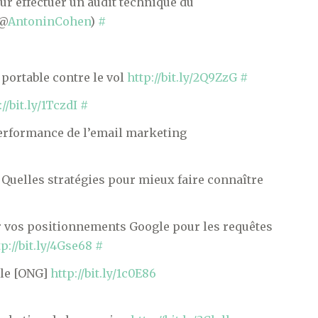
r effectuer un audit technique du
 @
AntoninCohen
)
#
portable contre le vol
http://bit.ly/2Q9ZzG
#
://bit.ly/1TczdI
#
erformance de l’email marketing
uelles stratégies pour mieux faire connaître
 vos positionnements Google pour les requêtes
tp://bit.ly/4Gse68
#
ble [ONG]
http://bit.ly/1c0E86