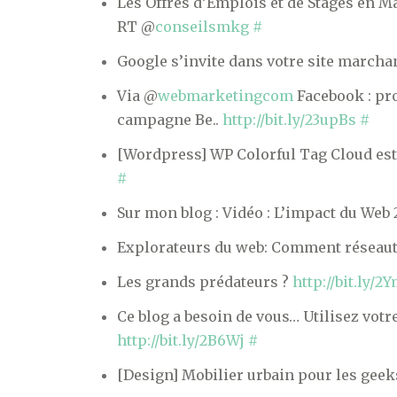
Les Offres d’Emplois et de Stages en 
RT @
conseilsmkg
#
Google s’invite dans votre site march
Via @
webmarketingcom
Facebook : pro
campagne Be..
http://bit.ly/23upBs
#
[Wordpress] WP Colorful Tag Cloud est
#
Sur mon blog : Vidéo : L’impact du Web 
Explorateurs du web: Comment réseaut
Les grands prédateurs ?
http://bit.ly/
Ce blog a besoin de vous… Utilisez votr
http://bit.ly/2B6Wj
#
[Design] Mobilier urbain pour les geeks