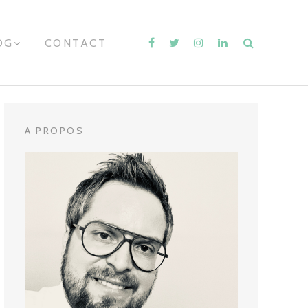
OG
E
CONTACT
X
P
A
N
D
C
H
A PROPOS
I
L
D
M
E
N
U