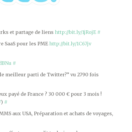
rks et partage de liens
http://bit.ly/1jRojE
#
fre SaaS pour les PME
http://bit.ly/1C67jv
3idBNu
#
e meilleur parti de Twitter?” vu 2790 fois
eux payé de France ? 30 000 € pour 3 mois !
F
)
#
 MMS aux USA, Préparation et achats de voyages,