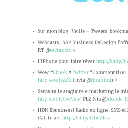
Sur mon blog : Veille – Tweets, bookma
Webcasts : SAP Business ByDesign l’of
RT @
techtoctv
#
l’iPhone pour faire rêver
http://bit.ly/
Wow #
Ebook
#
Twitter
“Comment tirer l
http://ow.ly/zXah
(via @
fbrahimi
)
#
Seras-tu le stagiaire e-marketing le mi
http://bit.ly/3wVaa4
PLZ (via @
Altaide_J
[JDN Ebusiness] Radio en ligne, SMS et
Call to ac..
http://bit.ly/3zhuZR
#