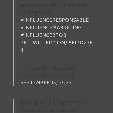
recommande fortement
de le passer.
#INFLUENCERESPONSABLE
#INFLUENCEMARKETING
#INFLUENCEBTOB
PIC.TWITTER.COM/I8FIPDZ7F
4
— Camille Jourdain
(@camillejourdain)
SEPTEMBER 13, 2023
Pourquoi le long terme
devient la norme en