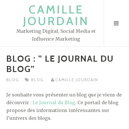
S
CAMILLE
k
JOURDAIN
i
p
Marketing Digital, Social Media et
t
Influence Marketing
o
c
BLOG : ” LE JOURNAL DU
o
n
BLOG”
t
BLOG
BLOG
CAMILLE JOURDAIN
e
n
Je souhaite vous présenter un blog que je viens de
t
découvrir :
Le Journal du Blog
. Ce portail de blog
propose des informations intéressantes sur
l’univers des blogs.