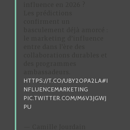
influence en 2026 ?
Les prédictions
confirment un
basculement déjà amorcé :
le marketing d’influence
entre dans l’ère des
collaborations durables et
des programmes
ambassadeurs.
HTTPS://T.CO/UBY2OPA2LA
#I
NFLUENCEMARKETING
PIC.TWITTER.COM/M6V3JGWJ
PU
— Camille Jourdain