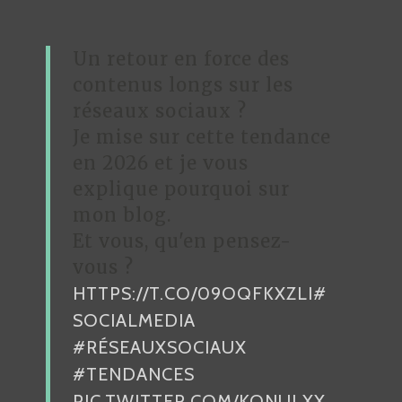
I
O
Un retour en force des
N
contenus longs sur les
D
réseaux sociaux ?
Je mise sur cette tendance
E
en 2026 et je vous
L
explique pourquoi sur
’
mon blog.
A
Et vous, qu'en pensez-
R
vous ?
HTTPS://T.CO/09OQFKXZLI
#
T
SOCIALMEDIA
I
#RÉSEAUXSOCIAUX
C
#TENDANCES
L
PIC.TWITTER.COM/KONULXX