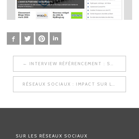
Facebook
Twitter
Pinterest
LinkedIn
INTERVIEW RÉFÉRENCEMENT : SANDRINE SAPORTA
N
A
RÉSEAUX SOCIAUX : IMPACT SUR L’UTILISABILITÉ
V
I
G
A
T
SUR LES RÉSEAUX SOCIAUX