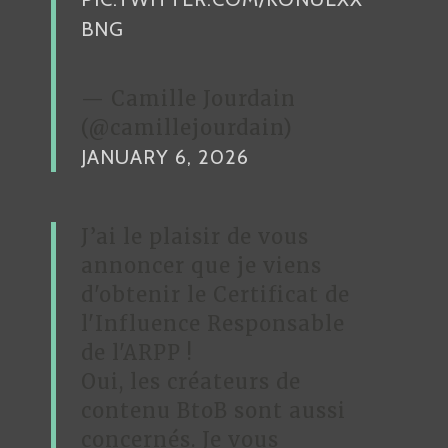
E
BNG
— Camille Jourdain
(@camillejourdain)
JANUARY 6, 2026
J’ai le plaisir de vous
annoncer que je viens
d'obtenir le Certificat de
l'Influence Responsable
de l'ARPP !
Oui, les créateurs de
contenu BtoB sont aussi
concernés. Je vous